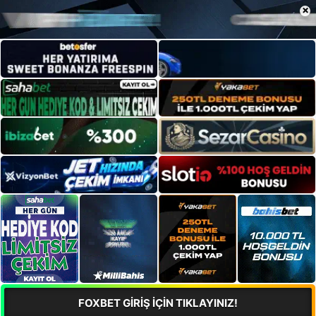
×
FOXBET GİRİŞ İÇİN TIKLAYINIZ!