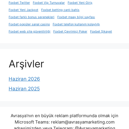
Foxbet Twitter
Foxbet Vip Turnuvalar
Foxbet Yeni Giriş
Foxbet Yeni Jackpot
Foxbet betting canlı bahis
Foxbet farklı bonus seçenekleri
Foxbet maaş bilgi sayfası
Foxbet popüler sanal casino
Foxbet telefon kullanım kolaylığı
Foxbet web site güvenilirliği
Foxbet Çevrimiçi Poker
Foxbet Şikayet
Arşivler
Haziran 2026
Haziran 2025
Avrasya'nın en büyük reklam platformunda olmak için
Microsoft Teams:
reklam@avrasyamarketing.com
adresimizden veya Telegram: @Avrasyamarketing