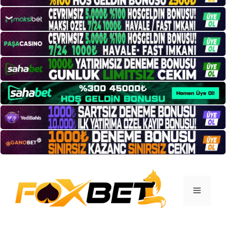
İçeriğe
atla
Menü