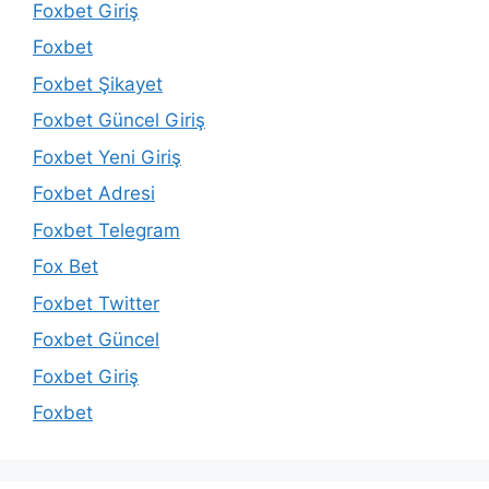
Foxbet Giriş
Foxbet
Foxbet Şikayet
Foxbet Güncel Giriş
Foxbet Yeni Giriş
Foxbet Adresi
Foxbet Telegram
Fox Bet
Foxbet Twitter
Foxbet Güncel
Foxbet Giriş
Foxbet