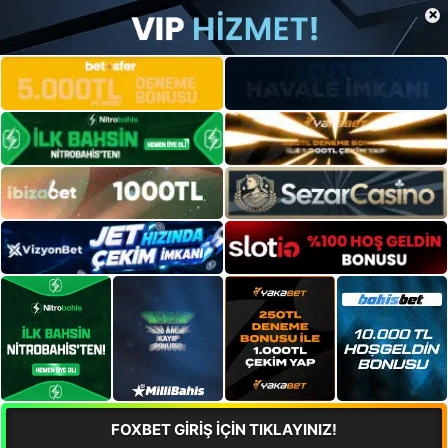
×
FOXBET GİRİŞ İÇİN TIKLAYINIZ!