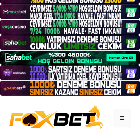
İçeriğe
atla
Menü