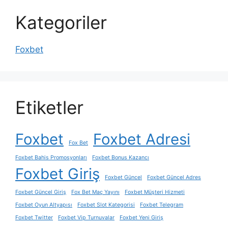
Kategoriler
Foxbet
Etiketler
Foxbet
Foxbet Adresi
Fox Bet
Foxbet Bahis Promosyonları
Foxbet Bonus Kazancı
Foxbet Giriş
Foxbet Güncel
Foxbet Güncel Adres
Foxbet Güncel Giriş
Fox Bet Maç Yayını
Foxbet Müşteri Hizmeti
Foxbet Oyun Altyapısı
Foxbet Slot Kategorisi
Foxbet Telegram
Foxbet Twitter
Foxbet Vip Turnuvalar
Foxbet Yeni Giriş