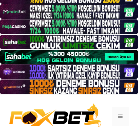
İçeriğe
atla
Menü