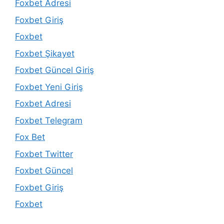
Foxbet Adresi
Foxbet Giriş
Foxbet
Foxbet Şikayet
Foxbet Güncel Giriş
Foxbet Yeni Giriş
Foxbet Adresi
Foxbet Telegram
Fox Bet
Foxbet Twitter
Foxbet Güncel
Foxbet Giriş
Foxbet