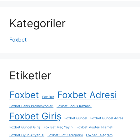
Kategoriler
Foxbet
Etiketler
Foxbet
Foxbet Adresi
Fox Bet
Foxbet Bahis Promosyonları
Foxbet Bonus Kazancı
Foxbet Giriş
Foxbet Güncel
Foxbet Güncel Adres
Foxbet Güncel Giriş
Fox Bet Maç Yayını
Foxbet Müşteri Hizmeti
Foxbet Oyun Altyapısı
Foxbet Slot Kategorisi
Foxbet Telegram