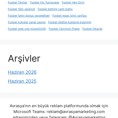
Foxbet Twitter
Foxbet Vip Turnuvalar
Foxbet Yeni Giriş
Foxbet Yeni Jackpot
Foxbet betting canlı bahis
Foxbet farklı bonus seçenekleri
Foxbet maaş bilgi sayfası
Foxbet popüler sanal casino
Foxbet telefon kullanım kolaylığı
Foxbet web site güvenilirliği
Foxbet Çevrimiçi Poker
Foxbet Şikayet
Arşivler
Haziran 2026
Haziran 2025
Avrasya'nın en büyük reklam platformunda olmak için
Microsoft Teams:
reklam@avrasyamarketing.com
adresimizden veya Telegram: @Avrasyamarketing