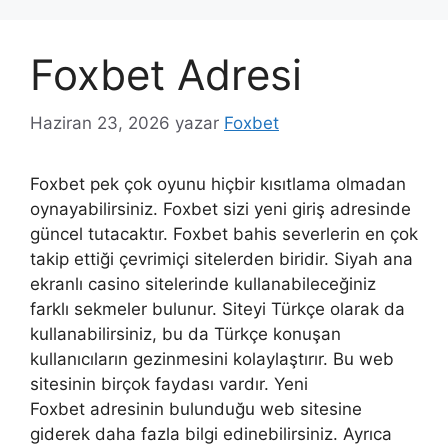
Foxbet Adresi
Haziran 23, 2026
yazar
Foxbet
Foxbet pek çok oyunu hiçbir kısıtlama olmadan
oynayabilirsiniz. Foxbet sizi yeni giriş adresinde
güncel tutacaktır. Foxbet bahis severlerin en çok
takip ettiği çevrimiçi sitelerden biridir. Siyah ana
ekranlı casino sitelerinde kullanabileceğiniz
farklı sekmeler bulunur. Siteyi Türkçe olarak da
kullanabilirsiniz, bu da Türkçe konuşan
kullanıcıların gezinmesini kolaylaştırır. Bu web
sitesinin birçok faydası vardır. Yeni
Foxbet adresinin bulunduğu web sitesine
giderek daha fazla bilgi edinebilirsiniz. Ayrıca