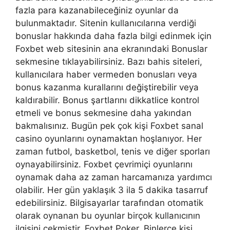
fazla para kazanabileceğiniz oyunlar da
bulunmaktadır. Sitenin kullanıcılarına verdiği
bonuslar hakkında daha fazla bilgi edinmek için
Foxbet web sitesinin ana ekranındaki Bonuslar
sekmesine tıklayabilirsiniz. Bazı bahis siteleri,
kullanıcılara haber vermeden bonusları veya
bonus kazanma kurallarını değiştirebilir veya
kaldırabilir. Bonus şartlarını dikkatlice kontrol
etmeli ve bonus sekmesine daha yakından
bakmalısınız. Bugün pek çok kişi Foxbet sanal
casino oyunlarını oynamaktan hoşlanıyor. Her
zaman futbol, basketbol, tenis ve diğer sporları
oynayabilirsiniz. Foxbet çevrimiçi oyunlarını
oynamak daha az zaman harcamanıza yardımcı
olabilir. Her gün yaklaşık 3 ila 5 dakika tasarruf
edebilirsiniz. Bilgisayarlar tarafından otomatik
olarak oynanan bu oyunlar birçok kullanıcının
ilgisini çekmiştir. Foxbet Poker. Binlerce kişi