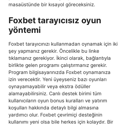
masaüstünde bir kısayol göreceksiniz.
Foxbet tarayıcısız oyun
yöntemi
Foxbet tarayıcınızı kullanmadan oynamak için iki
şey yapmanız gerekir. Öncelikle bu linke
tıklamanız gerekiyor. İkinci olarak, bağlantıyla
birlikte gelen programı çalıştırmanız gerekir.
Program bilgisayarınızda Foxbet oynamanıza
izin verecektir. Yeni üyeyseniz bazı oyunları
oynayamayabilir veya ekstra ödüller
alamayabilirsiniz. Canlı destek birimi tüm
kullanıcıların oyun bonus kuralları ve yatırım
koşulları hakkında detaylı bilgi almasına
yardımcı olur. Foxbet çevrimiçi desteğinin
kullanımı yeni olsa bile herkes için kolaydır. Bir