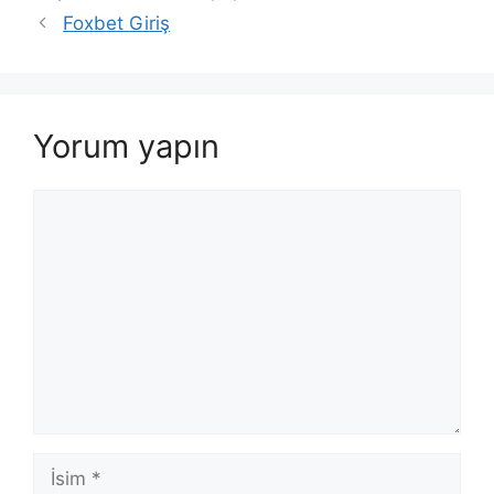
Foxbet Giriş
Yorum yapın
Yorum
İsim