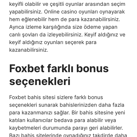
keyifli olabilir ve çeşitli oyunlar arasından seçim
yapabilirsiniz. Online casino oyunları oynayarak
hem eğlenebilir hem de para kazanabilirsiniz.
Ayrıca izleme karşılığında size ödeme yapan
canlı şovları da izleyebilirsiniz. Keyif aldığınız ve
keyif aldığınız oyunları seçerek para
kazanabilirsiniz.
Foxbet farklı bonus
seçenekleri
Foxbet bahis sitesi sizlere farklı bonus
seçenekleri sunarak bahislerinizden daha fazla
para kazanmanızı sağlar. Bir bahis sitesine yeni
katılan kullanıcılar bedava para alabilir veya
kaybetmeleri durumunda parayı geri alabilirler.
Bazı bahis sitelerinde oynadığınız takdirde daha