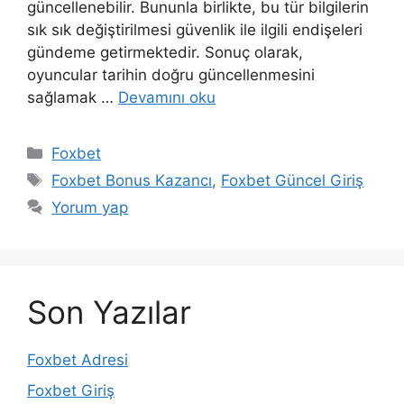
güncellenebilir. Bununla birlikte, bu tür bilgilerin
sık sık değiştirilmesi güvenlik ile ilgili endişeleri
gündeme getirmektedir. Sonuç olarak,
oyuncular tarihin doğru güncellenmesini
sağlamak …
Devamını oku
Kategoriler
Foxbet
Etiketler
Foxbet Bonus Kazancı
,
Foxbet Güncel Giriş
Yorum yap
Son Yazılar
Foxbet Adresi
Foxbet Giriş