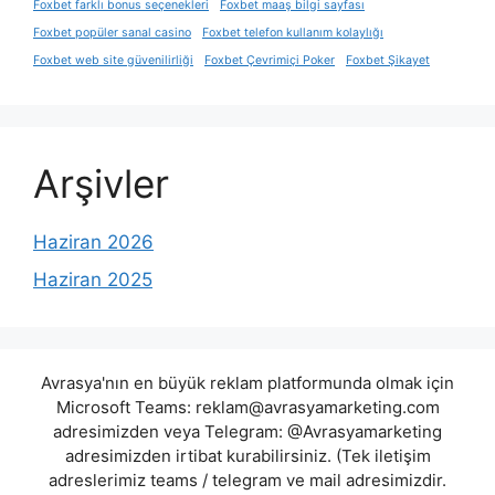
Foxbet farklı bonus seçenekleri
Foxbet maaş bilgi sayfası
Foxbet popüler sanal casino
Foxbet telefon kullanım kolaylığı
Foxbet web site güvenilirliği
Foxbet Çevrimiçi Poker
Foxbet Şikayet
Arşivler
Haziran 2026
Haziran 2025
Avrasya'nın en büyük reklam platformunda olmak için
Microsoft Teams:
reklam@avrasyamarketing.com
adresimizden veya Telegram: @Avrasyamarketing
adresimizden irtibat kurabilirsiniz. (Tek iletişim
adreslerimiz teams / telegram ve mail adresimizdir.